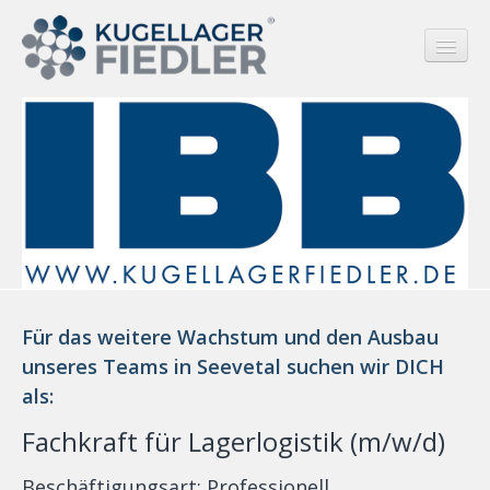
HOME
UNTERNEHMEN
PRODUKTE
JOBS
Für das weitere Wachstum und den Ausbau
Vertrieb Innendienst
unseres Teams in Seevetal suchen wir DICH
als:
Azubi-Kaufmann-Kauffrau
Fachkraft für Lagerlogistik (m/w/d)
Azubi-Lagerlogistik
Beschäftigungsart: Professionell
Fachkraft Lagerlogistik